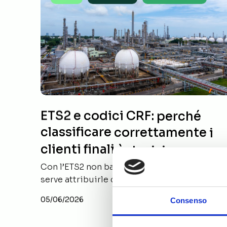
codici
codici
CRF:
CRF:
perché
perché
classificare
classificare
correttamente
correttamente
i
i
clienti
clienti
finali
finali
ETS2 e codici CRF: perché
è
è
classificare correttamente i
decisivo
decisivo
clienti finali è decisivo
Con l’ETS2 non basta calcolare le emissioni:
serve attribuirle correttamente…
05/06/2026
Consenso