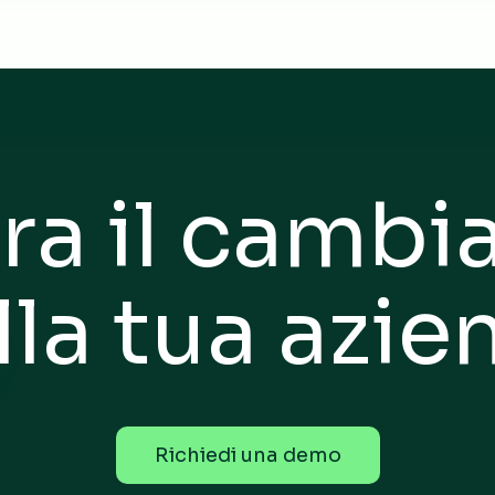
ra il camb
lla tua azie
R
i
c
h
i
e
d
i
u
n
a
d
e
m
o