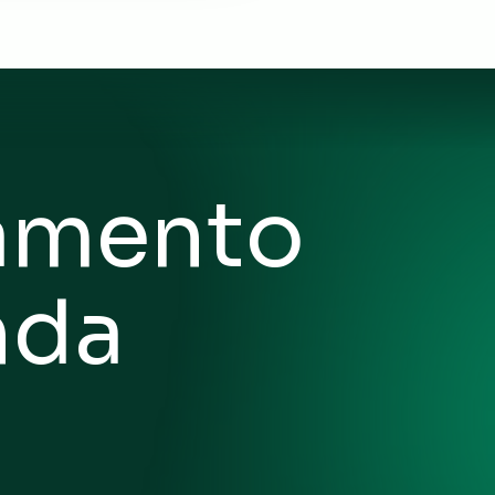
iamento
nda