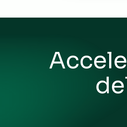
Accele
de