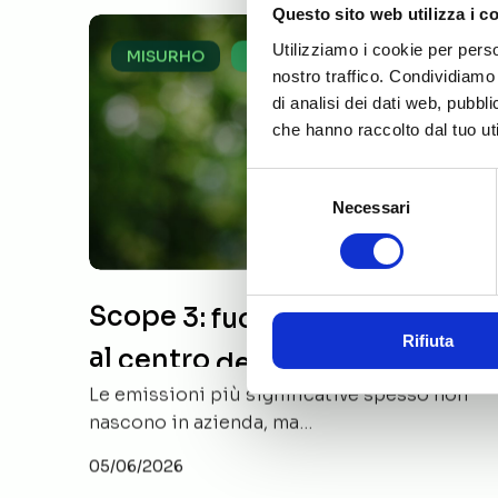
Questo sito web utilizza i c
Scope
Scope
Utilizziamo i cookie per perso
MISURHO
Soluzioni ESG
3:
3:
nostro traffico. Condividiamo 
fuori
fuori
di analisi dei dati web, pubbl
dal
dal
che hanno raccolto dal tuo uti
tuo
tuo
Selezione
perimetro,
perimetro,
Necessari
del
al
al
consenso
centro
centro
della
della
tua
tua
Scope 3: fuori dal tuo perimet
sostenibilità
sostenibilità
Rifiuta
al centro della tua sostenibili
Le emissioni più significative spesso non
nascono in azienda, ma…
05/06/2026