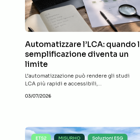
diventa
diventa
un
un
limite
limite
Automatizzare l’LCA: quando 
semplificazione diventa un
limite
L’automatizzazione può rendere gli studi
LCA più rapidi e accessibili,…
03/07/2026
ETS2
ETS2
ETS2
MISURHO
Soluzioni ESG
e
e