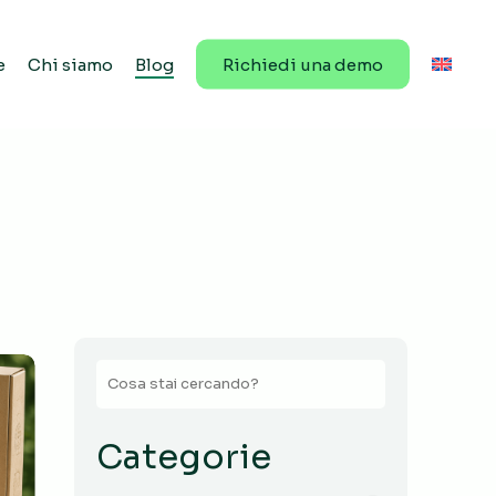
e
Chi siamo
Blog
R
i
c
h
i
e
d
i
u
n
a
d
e
m
o
Search
Categorie