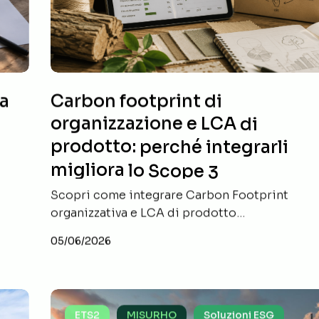
LCA
LCA
di
di
prodotto:
prodotto:
perché
perché
integrarli
integrarli
la
Carbon footprint di
migliora
migliora
organizzazione e LCA di
lo
lo
prodotto: perché integrarli
Scope
Scope
migliora lo Scope 3
3
3
Scopri come integrare Carbon Footprint
organizzativa e LCA di prodotto…
05/06/2026
ETS2:
ETS2:
ETS2
MISURHO
Soluzioni ESG
che
che