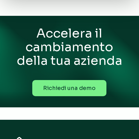
Accelera il
cambiamento
della tua azienda
R
i
c
h
i
e
d
i
u
n
a
d
e
m
o