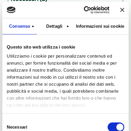
I cookie necessari contribuiscono a
rendere fruibile il sito web abilitandone
Consenso
Dettagli
Informazioni sui cookie
funzionalità di base quali la navigazione
sulle pagine e l'accesso alle aree
Questo sito web utilizza i cookie
protette del sito. Il sito web non è in
Utilizziamo i cookie per personalizzare contenuti ed
grado di funzionare correttamente
annunci, per fornire funzionalità dei social media e per
senza questi cookie.
analizzare il nostro traffico. Condividiamo inoltre
informazioni sul modo in cui utilizzi il nostro sito con i
nostri partner che si occupano di analisi dei dati web,
Nome
Fornitore
Scopo
Durata
pubblicità e social media, i quali potrebbero combinarle
massima
con altre informazioni che hai fornito loro o che hanno
di
raccolto dal tuo utilizzo dei loro servizi.
archiviaz
Selezione
Necessari
1.gif
Cookieb
Utilizzato per
Sessi
del