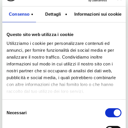
Consenso
Dettagli
Informazioni sui cookie
I cookie necessari contribuiscono a
rendere fruibile il sito web abilitandone
funzionalità di base quali la navigazione
Questo sito web utilizza i cookie
sulle pagine e l'accesso alle aree
Utilizziamo i cookie per personalizzare contenuti ed
protette del sito. Il sito web non è in
annunci, per fornire funzionalità dei social media e per
grado di funzionare correttamente
analizzare il nostro traffico. Condividiamo inoltre
senza questi cookie.
informazioni sul modo in cui utilizzi il nostro sito con i
nostri partner che si occupano di analisi dei dati web,
pubblicità e social media, i quali potrebbero combinarle
con altre informazioni che hai fornito loro o che hanno
Nome
Fornitore
Scopo
Durata
raccolto dal tuo utilizzo dei loro servizi.
massima
di
Selezione
archiviaz
Necessari
del
consenso
1.gif
Cookieb
Utilizzato per
Sessi