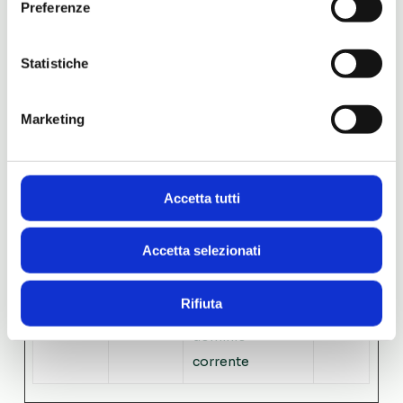
Preferenze
ot
contare il
one
numero di
Statistiche
sessioni del sito
web, necessario
per ottimizzare la
Marketing
consegna dei
prodotti CMP.
Accetta tutti
CookieC
Cookieb
Memorizza lo
1
onsent
ot
stato del
anno
Accetta selezionati
consenso ai
cookie
Rifiuta
dell'utente per il
dominio
corrente