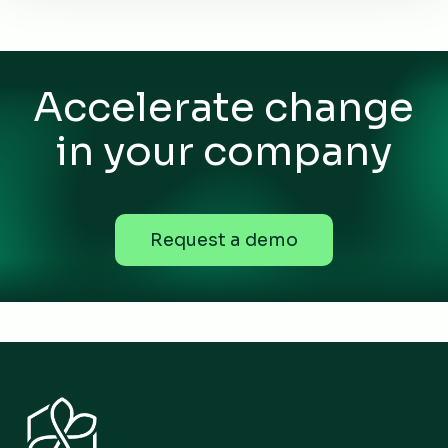
Accelerate change
in your company
R
e
q
u
e
s
t
a
d
e
m
o